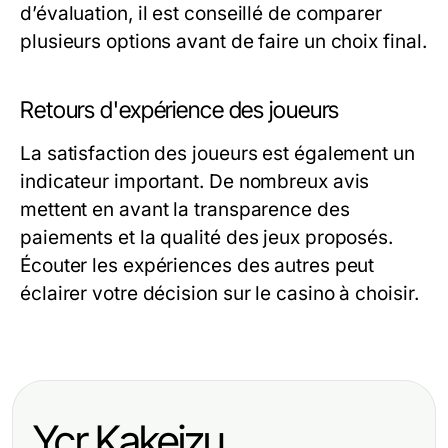
d’évaluation, il est conseillé de comparer
plusieurs options avant de faire un choix final.
Retours d'expérience des joueurs
La satisfaction des joueurs est également un
indicateur important. De nombreux avis
mettent en avant la transparence des
paiements et la qualité des jeux proposés.
Écouter les expériences des autres peut
éclairer votre décision sur le casino à choisir.
Ycr Kakeizu