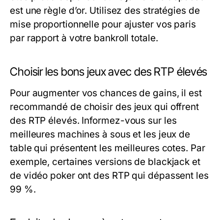
est une règle d’or. Utilisez des stratégies de
mise proportionnelle pour ajuster vos paris
par rapport à votre bankroll totale.
Choisir les bons jeux avec des RTP élevés
Pour augmenter vos chances de gains, il est
recommandé de choisir des jeux qui offrent
des RTP élevés. Informez-vous sur les
meilleures machines à sous et les jeux de
table qui présentent les meilleures cotes. Par
exemple, certaines versions de blackjack et
de vidéo poker ont des RTP qui dépassent les
99 %.